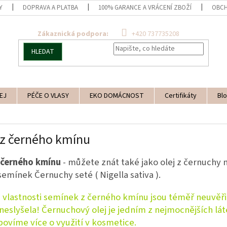
Y
DOPRAVA A PLATBA
100% GARANCE A VRÁCENÍ ZBOŽÍ
OBCH
Zákaznická podpora:
+420 737735208
HLEDAT
EJ
PÉČE O VLASY
EKO DOMÁCNOST
Certifikáty
Blo
 z černého kmínu
z černého kmínu
- můžete znát také jako olej z černuchy ne
semínek Černuchy seté ( Nigella sativa ).
 vlastnosti semínek z černého kmínu jsou téměř neuvěři
neslyšela! Černuchový olej je jedním z nejmocnějších láte
povíme více o využití v kosmetice.