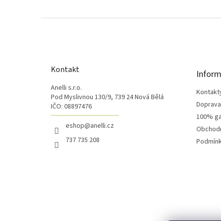
Z
á
p
a
t
Kontakt
Inform
í
Anelli s.r.o.
Kontakt
Pod Myslivnou 130/9, 739 24 Nová Bělá
Doprava 
IČO: 08897476
100% ga
eshop@anelli.cz
Obchodn
737 735 208
Podmínk