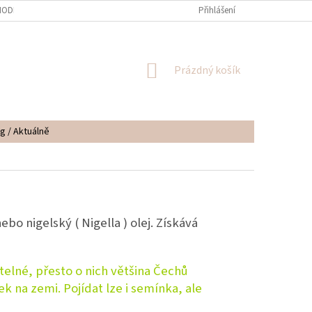
ODNÍ PODMÍNKY
PODMÍNKY OCHRANY OSOBNÍCH ÚDAJŮ
Přihlášení
NÁKUPNÍ
Prázdný košík
KOŠÍK
g / Aktuálně
bo nigelský ( Nigella ) olej. Získává
telné, přesto o nich většina Čechů
k na zemi. Pojídat lze i semínka, ale