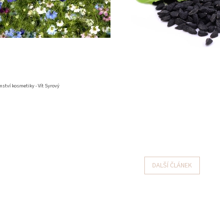
mství kosmetiky - Vít Syrový
DALŠÍ ČLÁNEK