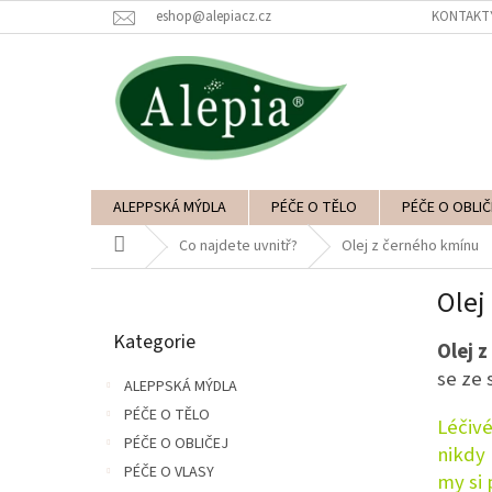
Přejít
eshop@alepiacz.cz
KONTAKT
na
obsah
ALEPPSKÁ MÝDLA
PÉČE O TĚLO
PÉČE O OBLIČ
Domů
Co najdete uvnitř?
Olej z černého kmínu
P
Olej
o
Přeskočit
s
Kategorie
kategorie
Olej 
t
r
se ze 
ALEPPSKÁ MÝDLA
a
PÉČE O TĚLO
n
Léčivé
PÉČE O OBLIČEJ
n
nikdy 
í
PÉČE O VLASY
my si 