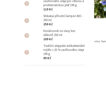
vavřínového oleje pro citlivou a
problematickou pleť 190 g
119 Kč
Shikakai přírodní šampon BIO -
250 ml
259 Kč
Kondicionér na vlasy bez
silikonů 250 ml
189 Kč
zdroj: Taje
Tradiční aleppské antibakteriální
mýdlo s 25 % vavřínového oleje
190 g
89 Kč