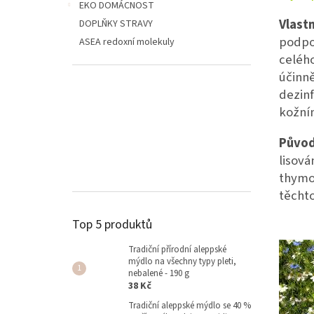
p
EKO DOMÁCNOST
a
Vlastn
DOPLŇKY STRAVY
n
podpor
ASEA redoxní molekuly
e
celého
l
účinně
dezinf
kožní
Původ
lisová
thymo
těchto
Top 5 produktů
Tradiční přírodní aleppské
mýdlo na všechny typy pleti,
nebalené - 190 g
38 Kč
Tradiční aleppské mýdlo se 40 %