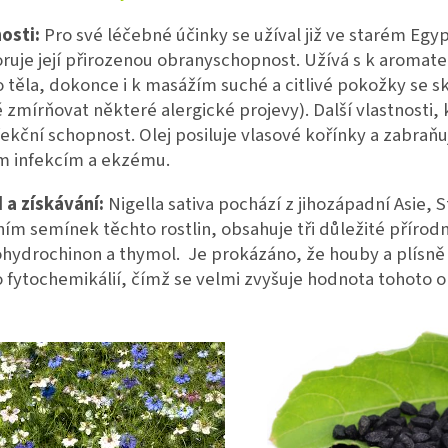
osti:
Pro své léčebné účinky se užíval již ve starém Egy
uje její přirozenou obranyschopnost. Užívá s k aromate
 těla, dokonce i k masážím suché a citlivé pokožky se 
 zmírňovat některé alergické projevy). Další vlastnosti, k
ekční schopnost. Olej posiluje vlasové kořínky a zabraňuj
m infekcím a ekzému.
 a získávání:
Nigella sativa pochází z jihozápadní Asie, S
ním semínek těchto rostlin, obsahuje tři důležité přírod
hydrochinon a thymol. Je prokázáno, že houby a plísně
 fytochemikálií, čímž se velmi zvyšuje hodnota tohoto ol