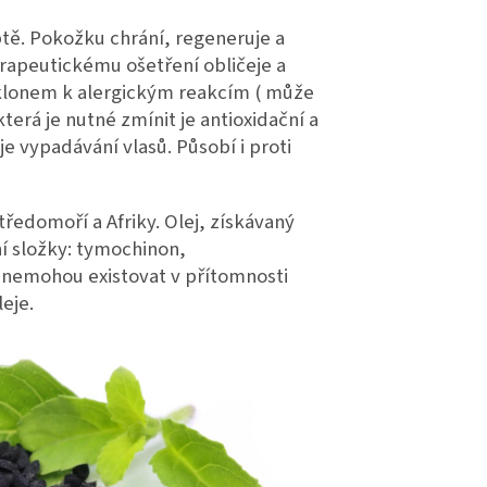
ptě. Pokožku chrání, regeneruje a
rapeutickému ošetření obličeje a
sklonem k alergickým reakcím ( může
terá je nutné zmínit je antioxidační a
e vypadávání vlasů. Působí i proti
tředomoří a Afriky. Olej, získávaný
ní složky: tymochinon,
 nemohou existovat v přítomnosti
eje.