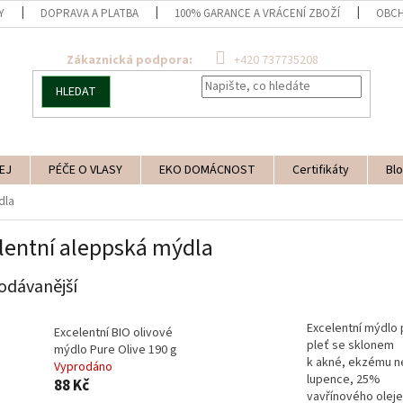
Y
DOPRAVA A PLATBA
100% GARANCE A VRÁCENÍ ZBOŽÍ
OBCH
Zákaznická podpora:
+420 737735208
HLEDAT
EJ
PÉČE O VLASY
EKO DOMÁCNOST
Certifikáty
Blo
dla
lentní aleppská mýdla
odávanější
Excelentní mýdlo 
Excelentní BIO olivové
pleť se sklonem
mýdlo Pure Olive 190 g
k akné, ekzému 
Vyprodáno
lupence, 25%
88 Kč
vavřínového oleje