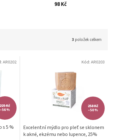
98 Kč
3
položek celkem
d:
AR0202
Kód:
AR0203
225 Kč
258 Kč
–56 %
–50 %
o s 5 %
Excelentní mýdlo pro pleť se sklonem
k akné, ekzému nebo lupence, 25%