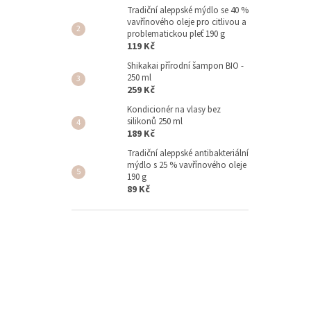
Tradiční aleppské mýdlo se 40 %
vavřínového oleje pro citlivou a
problematickou pleť 190 g
119 Kč
Shikakai přírodní šampon BIO -
250 ml
259 Kč
Kondicionér na vlasy bez
silikonů 250 ml
189 Kč
Tradiční aleppské antibakteriální
mýdlo s 25 % vavřínového oleje
190 g
89 Kč