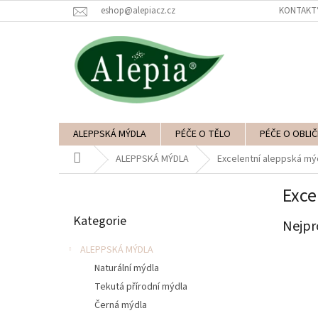
Přejít
eshop@alepiacz.cz
KONTAKT
na
obsah
ALEPPSKÁ MÝDLA
PÉČE O TĚLO
PÉČE O OBLIČ
Domů
ALEPPSKÁ MÝDLA
Excelentní aleppská mý
P
Exce
o
Přeskočit
s
Kategorie
kategorie
Nejpr
t
r
ALEPPSKÁ MÝDLA
a
Naturální mýdla
n
Tekutá přírodní mýdla
n
í
Černá mýdla