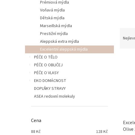
p
Prémiová mýdla
a
Voňavá mýdla
n
Dětská mýdla
e
Marseillská mýdla
l
Ř
Prestižní mýdla
a
Nejlev
Aleppská extra mýdla
z
Excelentní aleppská mýdla
e
V
n
PÉČE O TĚLO
ý
í
PÉČE O OBLIČEJ
p
p
PÉČE O VLASY
i
r
EKO DOMÁCNOST
s
o
DOPLŇKY STRAVY
p
d
r
u
ASEA redoxní molekuly
o
k
d
t
u
ů
Cena
Excel
k
Olive
t
88
Kč
128
Kč