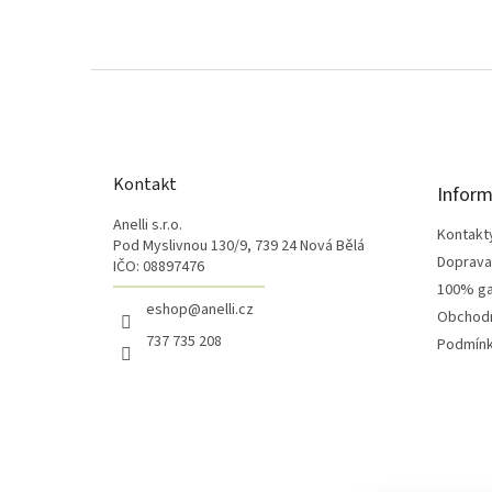
Z
á
p
a
t
Kontakt
Inform
í
Anelli s.r.o.
Kontakt
Pod Myslivnou 130/9, 739 24 Nová Bělá
Doprava 
IČO: 08897476
100% ga
eshop@anelli.cz
Obchodn
737 735 208
Podmínk