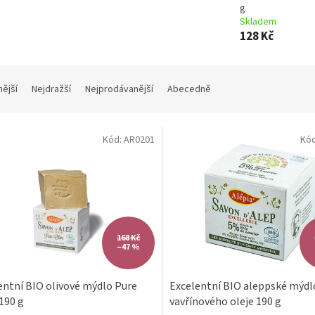
g
Skladem
128 Kč
nější
Nejdražší
Nejprodávanější
Abecedně
Kód:
AR0201
Kó
168 Kč
–47 %
entní BIO olivové mýdlo Pure
Excelentní BIO aleppské mýdl
 190 g
vavřínového oleje 190 g