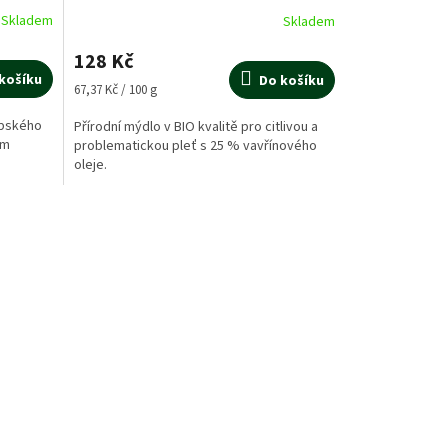
vavřínového oleje, 190 g
Skladem
Skladem
128 Kč
košíku
Do košíku
Měrná
67,37 Kč / 100 g
cena:
ppského
Přírodní mýdlo v BIO kvalitě pro citlivou a
ým
problematickou pleť s 25 % vavřínového
oleje.