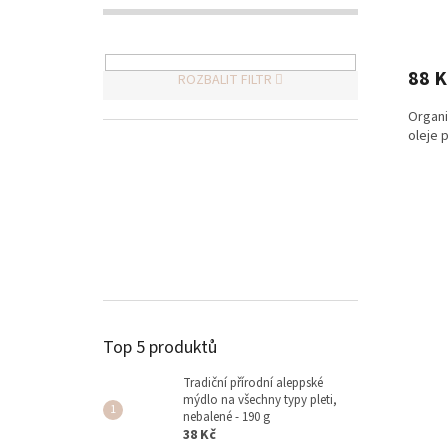
ů
88 K
ROZBALIT FILTR
Organi
oleje 
Top 5 produktů
Tradiční přírodní aleppské
mýdlo na všechny typy pleti,
nebalené - 190 g
38 Kč