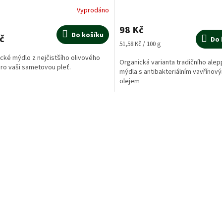
Vyprodáno
98 Kč
Do košíku
č
Do 
Měrná
51,58 Kč / 100 g
cena:
cké mýdlo z nejčistšího olivového
Organická varianta tradičního ale
pro vaši sametovou pleť.
mýdla s antibakteriálním vavřínov
olejem
O
v
l
á
d
a
c
í
p
r
v
k
y