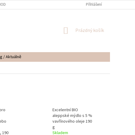
ODNÍ PODMÍNKY
PODMÍNKY OCHRANY OSOBNÍCH ÚDAJŮ
Přihlášení
NÁKUPNÍ
Prázdný košík
KOŠÍK
g / Aktuálně
pro
Excelentní BIO
aleppské mýdlo s 5 %
nebo
vavřínového oleje 190
g
, 190
Skladem