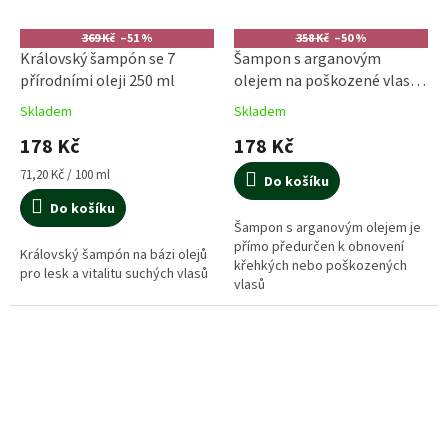
369 Kč
–51 %
358 Kč
–50 %
Královský šampón se 7
Šampon s arganovým
přírodními oleji 250 ml
olejem na poškozené vlasy -
250 ml
Skladem
Skladem
178 Kč
178 Kč
Měrná
71,20 Kč / 100 ml
Do košíku
cena:
Do košíku
Šampon s arganovým olejem je
přímo předurčen k obnovení
Královský šampón na bázi olejů
křehkých nebo poškozených
pro lesk a vitalitu suchých vlasů
vlasů