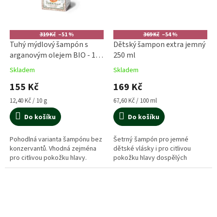
319 Kč
–51 %
369 Kč
–54 %
Tuhý mýdlový šampón s
Dětský šampon extra jemný
arganovým olejem BIO - 125
250 ml
g
Skladem
Skladem
155 Kč
169 Kč
Měrná
Měrná
12,40 Kč / 10 g
67,60 Kč / 100 ml
cena:
cena:
Do košíku
Do košíku
Pohodlná varianta šampónu bez
Šetrný šampón pro jemné
konzervantů. Vhodná zejména
dětské vlásky i pro citlivou
pro citlivou pokožku hlavy.
pokožku hlavy dospělých