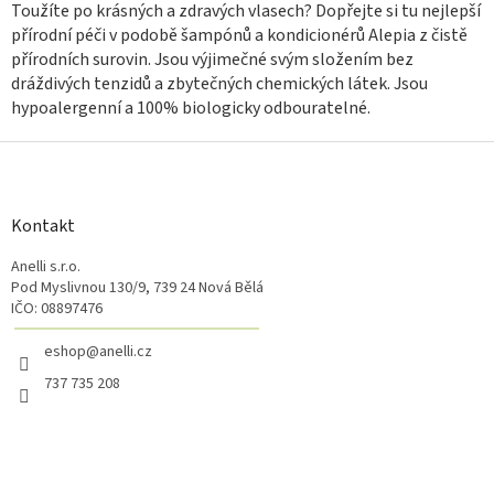
v
a
Toužíte po krásných a zdravých vlasech? Dopřejte si tu nejlepší
á
c
přírodní péči v podobě šampónů a kondicionérů Alepia z čistě
n
í
přírodních surovin. Jsou výjimečné svým složením bez
í
p
dráždivých tenzidů a zbytečných chemických látek. Jsou
r
hypoalergenní a 100% biologicky odbouratelné.
v
k
Z
y
á
v
ý
p
p
a
Kontakt
i
t
s
Anelli s.r.o.
í
u
Pod Myslivnou 130/9, 739 24 Nová Bělá
IČO: 08897476
eshop@anelli.cz
737 735 208