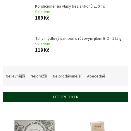
Kondicionér na vlasy bez silikonů 250 ml
Skladem
189 Kč
Tuhý mýdlový šampón s růžovým jílem BIO - 125 g
Skladem
119 Kč
Ř
a
Nejlevnější
Nejdražší
Nejprodávanější
Abecedně
z
e
n
OTEVŘÍT FILTR
í
p
V
r
ý
o
p
d
i