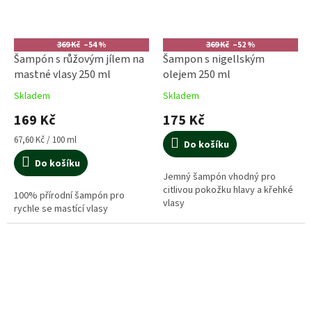
369 Kč
–54 %
369 Kč
–52 %
Šampón s růžovým jílem na
Šampon s nigellským
mastné vlasy 250 ml
olejem 250 ml
Skladem
Skladem
169 Kč
175 Kč
Měrná
67,60 Kč / 100 ml
Do košíku
cena:
Do košíku
Jemný šampón vhodný pro
citlivou pokožku hlavy a křehké
100% přírodní šampón pro
vlasy
rychle se mastící vlasy