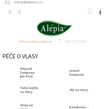
Přejít
eshop@alepiacz.cz
na
NÁKUP
obsah
KOŠÍK
Zákaznická podpora:
+420 737735208
PÉČE O VLASY
Olejové
Jemné
šampony
šampony
NO-POO
Tuhá mýdla
Jíly na vlasy
na vlasy
Oleje na
Kondicionéry