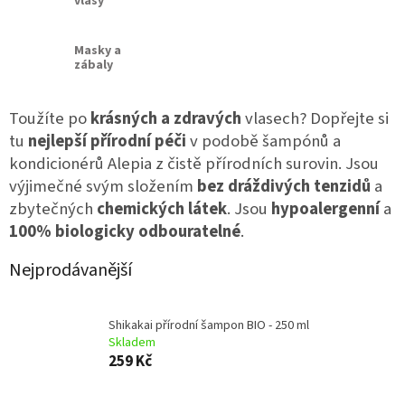
vlasy
Masky a
zábaly
Toužíte po
krásných a zdravých
vlasech? Dopřejte si
tu
nejlepší přírodní péči
v podobě šampónů a
kondicionérů Alepia z čistě přírodních surovin. Jsou
výjimečné svým složením
bez dráždivých tenzidů
a
zbytečných
chemických látek
. Jsou
hypoalergenní
a
100% biologicky odbouratelné
.
Nejprodávanější
Shikakai přírodní šampon BIO - 250 ml
Skladem
259 Kč