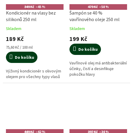
349 Kč
–45 %
479 Kč
–58 %
Kondicionér na vlasy bez
Šampón se 40 %
silikonů 250 ml
vavřínového oleje 250 ml
Skladem
Skladem
189 Kč
199 Kč
Měrná
75,60 Kč / 100 ml
Do košíku
cena:
Do košíku
Vavřínové olej má antibakteriální
účinky, čistí a desinfikuje
Výživný kondicionér s olivovým
pokožku hlavy
olejem pro všechny typy vlasů
449 Kč
–42 %
397 Kč
–34 %