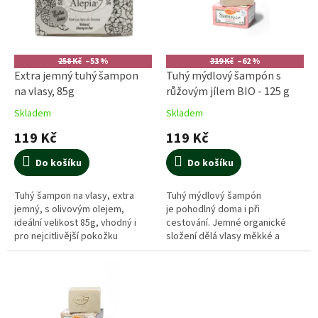
u
s
k
p
t
r
ů
o
258 Kč
–53 %
319 Kč
–62 %
d
Extra jemný tuhý šampon
Tuhý mýdlový šampón s
u
na vlasy, 85g
růžovým jílem BIO - 125 g
k
Skladem
Skladem
t
119 Kč
119 Kč
ů
Do košíku
Do košíku
Tuhý šampon na vlasy, extra
Tuhý mýdlový šampón
jemný, s olivovým olejem,
je pohodlný doma i při
ideální velikost 85g, vhodný i
cestování. Jemné organické
pro nejcitlivější pokožku
složení dělá vlasy měkké a
hedvábné.