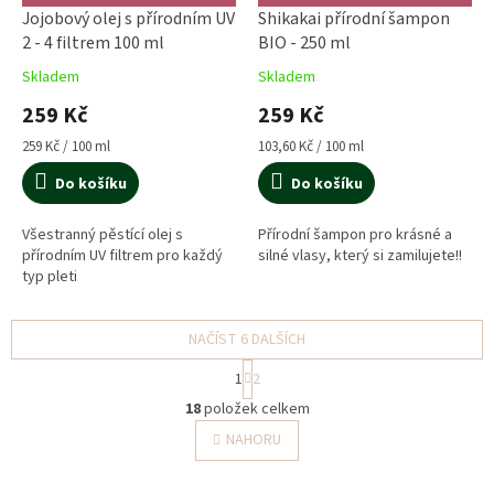
Jojobový olej s přírodním UV
Shikakai přírodní šampon
2 - 4 filtrem 100 ml
BIO - 250 ml
Skladem
Skladem
259 Kč
259 Kč
Měrná
Měrná
259 Kč / 100 ml
103,60 Kč / 100 ml
cena:
cena:
Do košíku
Do košíku
Všestranný pěstící olej s
Přírodní šampon pro krásné a
přírodním UV filtrem pro každý
silné vlasy, který si zamilujete!!
typ pleti
NAČÍST 6 DALŠÍCH
S
1
2
t
O
r
18
položek celkem
v
á
l
NAHORU
n
á
k
o
d