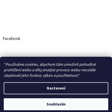
Facebook
Naše produkty a jejich hodnocení na stránkách AROME
"
Používáme cookies, abychom Vám umožnili pohodlné
prohlížení webu a díky analýze provozu webu neustále
zlepšovali jeho funkce, výkon a použitelnost.
"
Nastavení
Vytvořil Shoptet
Souhlasím
Copyright 2026
Alepia CZ
. Všechna práva vyhrazena.