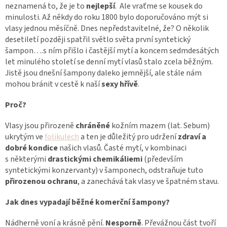
neznamená to, že je to
nejlepší
. Ale vraťme se kousek do
minulosti. Až někdy do roku 1800 bylo doporučováno mýt si
vlasy jednou měsíčně. Dnes nepředstavitelné, že? O několik
desetiletí později spatřil světlo světa první syntetický
šampon….s ním přišlo i častější mytí a koncem sedmdesátých
let minulého století se denní mytí vlasů stalo zcela běžným.
Jistě jsou dnešní šampony daleko jemnější, ale stále nám
mohou bránit v cestě k naší
sexy hřívě
.
Proč?
Vlasy jsou přirozeně
chráněné
kožním mazem (lat. Sebum)
ukrytým ve
folikulech
a ten je důležitý pro udržení
zdraví a
dobré kondice
našich vlasů. Časté mytí, v kombinaci
s některými
drastickými chemikáliemi
(především
syntetickými konzervanty) v šamponech, odstraňuje tuto
přirozenou ochranu
, a zanechává tak vlasy ve špatném stavu.
Jak dnes vypadají běžné komerční šampony?
Nádherně voní a krásně pění.
Nesporně
. Převážnou část tvoří