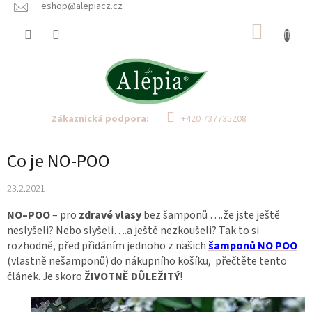
Přejít
eshop@alepiacz.cz
na
NÁKUP
obsah
KOŠÍK
Zákaznická podpora:
+420 737735208
Co je NO-POO
23.2.2021
NO–POO
– pro
zdravé vlasy
bez šamponů ….že jste ještě
neslyšeli? Nebo slyšeli….a ještě nezkoušeli? Tak to si
rozhodně, před přidáním jednoho z našich
šamponů NO POO
(vlastně nešamponů) do nákupního košíku, přečtěte tento
článek. Je skoro
ŽIVOTNĚ DŮLEŽITÝ
!