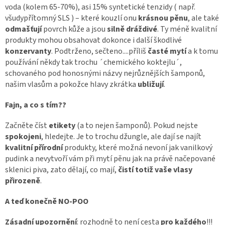
voda (kolem 65-70%), asi 15% syntetické tenzidy ( např.
všudypřítomný SLS ) – které kouzlí onu
krásnou pěnu
, ale také
odmašťují
povrch kůže a jsou
silně dráždivé
. Ty méně kvalitní
produkty mohou obsahovat dokonce i další škodlivé
konzervanty
. Podtrženo, sečteno....příliš
časté mytí
a k tomu
používání někdy tak trochu ´chemického koktejlu´,
schovaného pod honosnými názvy nejrůznějších šamponů,
našim vlasům a pokožce hlavy zkrátka
ubližují
.
Fajn, a co s tím??
Začněte číst
etikety
(a to nejen šamponů). Pokud nejste
spokojeni
, hledejte. Je to trochu džungle, ale dají se najít
kvalitní přírodní
produkty, které možná nevoní jak vanilkový
pudink a nevytvoří vám při mytí pěnu jak na právě načepované
sklenici piva, zato dělají, co mají,
čistí totiž vaše vlasy
přirozeně
.
A teď konečně NO-POO
Zásadní upozornění
: rozhodně to není cesta
pro každého
!!!