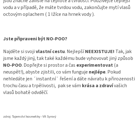
jsou značně závislé na teplotě a tvrdosti. Používejte teplejší
vodu a v případě, že máte tvrdou vodu, zakončujte mytí vlasů
octovým oplachem ( 1 lžíce na hrnek vody ).
Jste připraveni být NO-POO?
Najděte si svoji
vlastní cestu
. Nejlepší
NEEXISTUJE!
Tak, jak
jsme každý jiný, tak také každému bude vyhovovat jiný způsob
NO-POO
. Dopřejte si prostor a čas
experimentovat
(a
neuspět!), abyste zjistili, co vám funguje
nejlépe
. Pokud
nehledáte jen ´instantní´ řešení a dáte návratu k přirozenosti
trochu času a trpělivosti, pak se vám
krása a zdraví
vašich
vlasů bohatě odvděčí.
zdroj: Tajemství kosmetiky - Vít Syrový