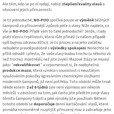
Ale těm, kdo se po ní vydají, nabízí
zlepšení kvality vlasů
a
obnovení jejich přirozenosti.
Je to jednoduché,
NO-POO
spočívá pouze ve
výměně
běžných
šamponů za přirozenější způsob péče o vlasy. Níže najdete, co
vše je
NO-POO
. Přijde vám to také jednoduché? Jenže, i tady
platí rčení o trpělivosti, která růže přináší (v našem případě
spíš bujnou zdravou kštici). Je to proces a na jeho začátku
nebudete pravděpodobně s
výsledky spokojeni
. Nenechte se
příliš odradit i přesto, že vaše vlasy budou trochu (u někoho víc
než trochu) mastnější, než jste zvyklí. Mazové žlázy se musejí
jaksi
´rekvalifikovat´
a vzpomenout si, že nadbytečná
produkce mazu
, která vznikla v souvislosti s neustálým
vysušováním pokožky agresivními chemickými složkami
moderních šamponů, již není potřeba. Toto období může trvat
někde kolem
2 až 6 týdnů
(ale není výjimkou ani několik
měsíců) v závislosti na tom, jak často jste předtím svoje vlasy
těmito šampony trápili a jaké výrobky jste používali. Během
tohoto období se
do
poručuje
denní kartáčování vlasů, které
pomáhá rovnoměrně rozptýlit přirozený maz a zabraňuje jeho