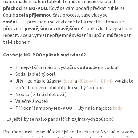
nahromadění kolem folikul. To může značně usnadnit
přechod
na
NO-POO
. Když se vám podaří přečkat tuhle ne
úplně
zcela příjemnou
část procesu, vaše vlasy se
změní
…......přestanou se zbytečně tolik mastit, stanou se
přirozeně
pevnějšími a zdravějšími
. A i pokožka hlavy si bude
lebedit. Zcela vymizí nepříjemné svědění a lupům můžete dát
také sbohem.
Co vše je NO-POO způsob mytí vlasů?
Ti největší drsňáci si vystačí s
vodou
. Jen s vodou!
Soda, jablečný ocet
Jíly
– za nás je úžasný
Rasul
a
Růžový jíl
.
Bílý jíl
využijete
v přechodovém období jako suchý šampon
Mouka ( žitná chlebová )
Vaječný žloutek
Přírodní šampony
NO-POO
…..ty naše najdete
tady
….a ještě by se našlo pár dalších zajímavých způsobů.
Pro řádné mytí je nejdůležitější dostatek vody. Mycí účinky vody