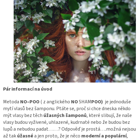
Pár informací na úvod
Metoda
NO–POO
( z anglického
NO
SHAM
POO)
je jednoduše
mytí vlasů bez šamponu. Ptáte se, proč si chce dneska někdo
mýt vlasy bez těch
úžasných šamponů
, které slibují, že naše
vlasy budou vyživené, uhlazené, kudrnaté nebo že budou bez
lupů a nebudou padat……? Odpověď je prostá….možná nejsou
až tak
úžasné
a jen proto, že je něco
moderní a populární
,