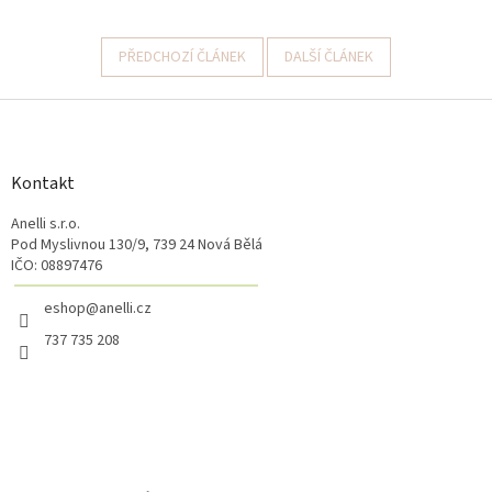
PŘEDCHOZÍ ČLÁNEK
DALŠÍ ČLÁNEK
Z
á
p
a
Kontakt
t
Anelli s.r.o.
í
Pod Myslivnou 130/9, 739 24 Nová Bělá
IČO: 08897476
eshop@anelli.cz
737 735 208