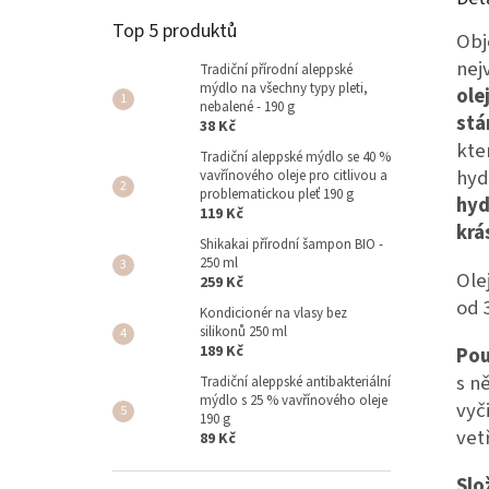
Top 5 produktů
Obj
nej
Tradiční přírodní aleppské
mýdlo na všechny typy pleti,
ole
nebalené - 190 g
stá
38 Kč
kte
Tradiční aleppské mýdlo se 40 %
hyd
vavřínového oleje pro citlivou a
problematickou pleť 190 g
hyd
119 Kč
krá
Shikakai přírodní šampon BIO -
250 ml
Ole
259 Kč
od 
Kondicionér na vlasy bez
silikonů 250 ml
189 Kč
Pou
s n
Tradiční aleppské antibakteriální
mýdlo s 25 % vavřínového oleje
vyč
190 g
vet
89 Kč
Slo