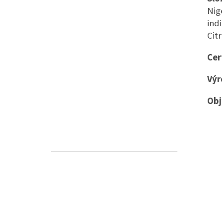
Nig
ind
Cit
Cer
Výr
Obj