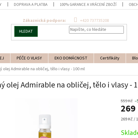
Y
DOPRAVA A PLATBA
100% GARANCE A VRÁCENÍ ZBOŽÍ
OBCH
Zákaznická podpora:
+420 737735208
HLEDAT
EJ
PÉČE O VLASY
EKO DOMÁCNOST
Certifikáty
Blo
 olej Admirable na obličej, tělo i vlasy - 100 ml
ý olej Admirable na obličej, tělo i vlasy - 
559 Kč
–
269
Měrná
269 Kč / 
cena:
Skla