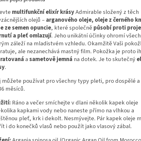
evte
multifunkční elixír krásy
Admirable složený z těch
vzácnějších olejů –
arganového
oleje, oleje z černého k
je ze semen opuncie
, které společně
působí proti proj
rnutí a pleť omlazují
. Jeho unikátní účinky ohromí všech
rým záleží na mladistvém vzhledu. Okamžitě Vaši pokož
ratuje, ale nezanechává mastný film. Pokožka je proto i
ratovaná
a
sametově jemná
na dotek. Je to skutečný
el
sy
.
j můžete používat pro všechny typy pleti, pro dospělé a 
36 měsíců.
žití:
Ráno a večer smíchejte v dlani několik kapek oleje
ěkolika kapkami vody nebo naneste přímo na vlhkou a
ištěnou pleť, krk i dekolt. Nesmývejte. Pár kapek oleje 
řít i do konečků vlasů nebo použít jako vlasový zábal.
žení:
Argania spinosa oil (Organic Argan Oil from Morocco