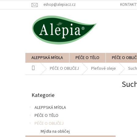
Přejít
eshop@alepiacz.cz
KONTAKT
na
obsah
ALEPPSKÁ MÝDLA
PÉČE O TĚLO
PÉČE O OBLIČ
Domů
PÉČE O OBLIČEJ
Pleťové oleje
Suchý
P
Such
o
Přeskočit
s
Kategorie
kategorie
t
r
ALEPPSKÁ MÝDLA
a
PÉČE O TĚLO
n
PÉČE O OBLIČEJ
n
í
Mýdla na obličej