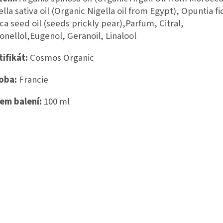
ella sativa oil (Organic Nigella oil from Egypt), Opuntia fi
ica seed oil (seeds prickly pear),Parfum, Citral,
ronellol,Eugenol, Geranoil, Linalool
tifikát:
Cosmos Organic
oba:
Francie
em balení:
100 ml