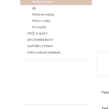
p
Pleťové oleje
a
jíly
n
Pleťové masky
e
Péče o zuby
l
Pro muže
PÉČE O VLASY
EKO DOMÁCNOST
DOPLŇKY STRAVY
ASEA redoxní molekuly
Popi
Det