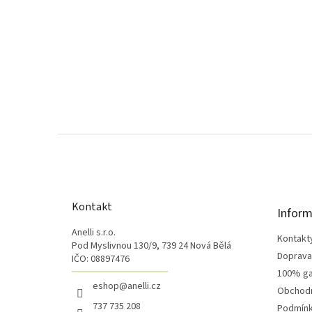
Z
á
p
a
t
Kontakt
Inform
í
Anelli s.r.o.
Kontakt
Pod Myslivnou 130/9, 739 24 Nová Bělá
Doprava 
IČO: 08897476
100% ga
eshop@anelli.cz
Obchodn
737 735 208
Podmínk