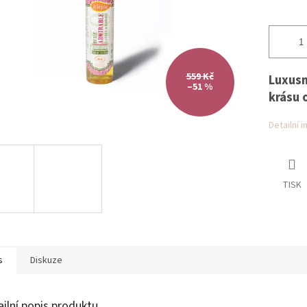
559 Kč
Luxusn
–51 %
krásu o
Detailní 
TISK
s
Diskuze
ailní popis produktu