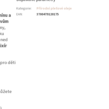
Kategorie
:
Přírodní pleťové oleje
EAN
:
3700479120175
mínu a
evům
ny,
ku
hned
ixír
pro děti
můžete
),