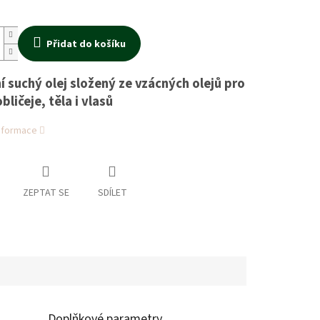
Přidat do košíku
í suchý olej složený ze vzácných olejů pro
bličeje, těla i vlasů
informace
ZEPTAT SE
SDÍLET
Doplňkové parametry