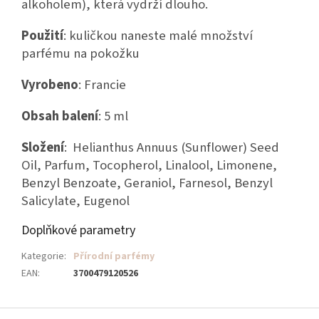
alkoholem), která vydrží dlouho.
Použití
: kuličkou naneste malé množství
parfému na pokožku
Vyrobeno
: Francie
Obsah balení
: 5 ml
Složení
: Helianthus Annuus (Sunflower) Seed
Oil, Parfum, Tocopherol, Linalool, Limonene,
Benzyl Benzoate, Geraniol, Farnesol, Benzyl
Salicylate, Eugenol
Doplňkové parametry
Kategorie
:
Přírodní parfémy
EAN
:
3700479120526
Z