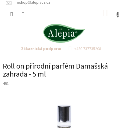
Přejít
eshop@alepiacz.cz
na
NÁKUP
obsah
KOŠÍK
Zákaznická podpora:
+420 737735208
Roll on přírodní parfém Damašská
zahrada - 5 ml
491