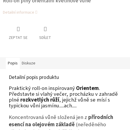
Roll-on plný orientální květinové vůně
Detailní informace
ZEPTAT SE
SDÍLET
Popis
Diskuze
Detailní popis produktu
Praktický roll-on inspirovaný
Orientem
.
Představte si vlahý večer, procházku v zahradě
plné
rozkvetlých růží
, jejichž vůně se mísí s
typickou vůní jasmínu....ach....
Koncentrovaná vůně složená jen z
přírodních
esencí na olejovém základě
(neředěného