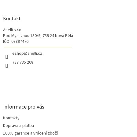
á
p
a
Kontakt
t
Anelli s.r.o.
í
Pod Myslivnou 130/9, 739 24 Nová Bělá
IČO: 08897476
eshop@anelli.cz
737 735 208
Informace pro vás
Kontakty
Doprava a platba
100% garance a vrácení zboží