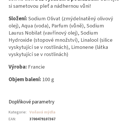
si sametovou pleť a nádhernou vůni!
Složení:
Sodium Olivat (zmýdelnatěný olivový
olej), Aqua (voda), Parfum (vůně), Sodium
Laurus Nobilat (vavřínový olej), Sodium
Hydroxide (stopové množství), Linalool (silice
vyskytující se v rostlinách), Limonene (látka
vyskytující se v rostlinách)
Výroba:
Francie
Objem balení:
100 g
Doplňkové parametry
Kategorie
:
Voňavá mýdla
EAN
:
3700479107367