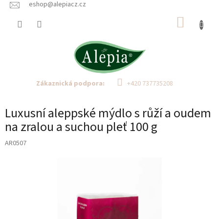
Přejít
eshop@alepiacz.cz
na
NÁKUP
obsah
KOŠÍK
Zákaznická podpora:
+420 737735208
Luxusní aleppské mýdlo s růží a oudem
na zralou a suchou pleť 100 g
AR0507