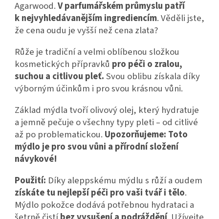
Agarwood.
V parfumářském průmyslu patří
k nejvyhledávanějším ingrediencím
. Věděli jste,
že cena oudu je vyšší než cena zlata?
Růže je tradiční a velmi oblíbenou složkou
kosmetických přípravků
pro péči o zralou,
suchou a citlivou pleť.
Svou oblibu získala díky
výborným účinkům i pro svou krásnou vůni.
Základ mýdla tvoří olivový olej, který hydratuje
a jemně pečuje o všechny typy pleti – od citlivé
až po problematickou.
Upozorňujeme: Toto
mýdlo je pro svou vůni a přírodní složení
návykové!
Použití:
Díky aleppskému mýdlu s růží a oudem
získáte tu nejlepší péči pro vaši tvář i tělo
.
Mýdlo pokožce dodává potřebnou hydrataci a
šetrně čistí
bez vysušení a podráždění
. Užívejte