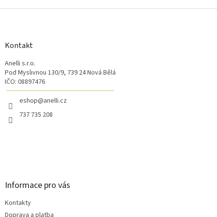
Z
á
p
a
Kontakt
t
Anelli s.r.o.
í
Pod Myslivnou 130/9, 739 24 Nová Bělá
IČO: 08897476
eshop@anelli.cz
737 735 208
Informace pro vás
Kontakty
Doprava a platba