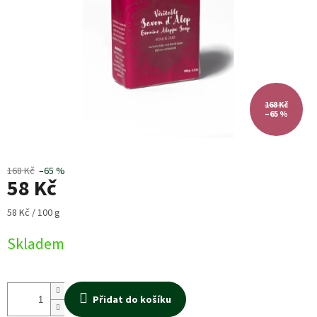
168 Kč
–65 %
168 Kč
–65 %
58 Kč
Měrná
58 Kč / 100 g
cena:
Skladem
Přidat do košíku