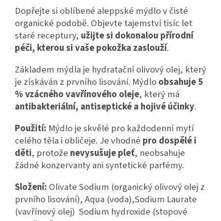
Dopřejte si oblíbené aleppské mýdlo v čisté
organické podobě. Objevte tajemství tisíc let
staré receptury,
užijte si dokonalou přírodní
péči, kterou si vaše pokožka zaslouží
.
Základem mýdla je hydratační olivový olej, který
je získáván z prvního lisování. Mýdlo
obsahuje 5
% vzácného vavřínového oleje
, který má
antibakteriální, antiseptické a hojivé účinky
.
Použití:
Mýdlo je skvělé pro každodenní mytí
celého těla i obličeje. Je vhodné
pro dospělé i
děti
, protože
nevysušuje pleť
, neobsahuje
žádné konzervanty ani syntetické parfémy.
Složení:
Olivate Sodium (organický olivový olej z
prvního lisování), Aqua (voda),Sodium Laurate
(vavřínový olej) Sodium hydroxide (stopové