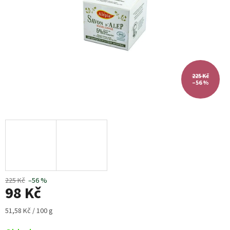
225 Kč
–56 %
225 Kč
–56 %
98 Kč
Měrná
51,58 Kč / 100 g
cena: