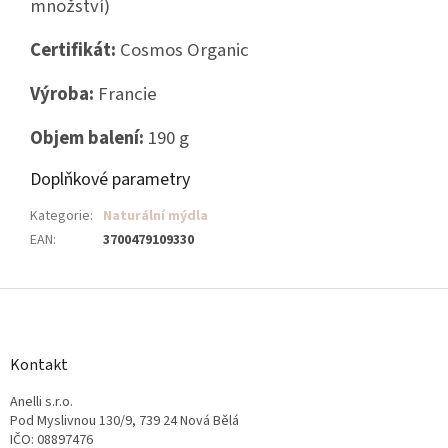
množství)
Certifikát:
Cosmos Organic
Výroba:
Francie
Objem balení:
190 g
Doplňkové parametry
Kategorie
:
Naturální mýdla
EAN
:
3700479109330
Z
á
p
a
Kontakt
t
Anelli s.r.o.
í
Pod Myslivnou 130/9, 739 24 Nová Bělá
IČO: 08897476