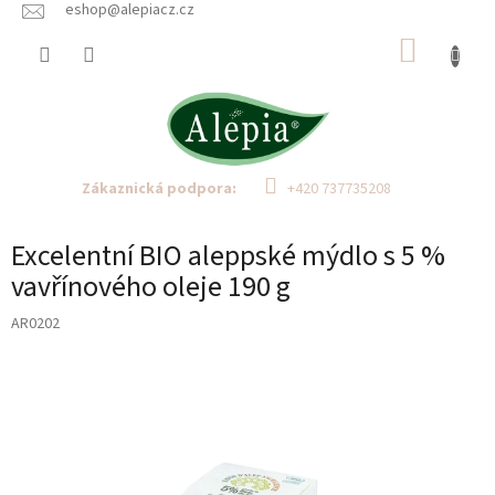
Přejít
eshop@alepiacz.cz
na
NÁKUP
obsah
KOŠÍK
Zákaznická podpora:
+420 737735208
Excelentní BIO aleppské mýdlo s 5 %
vavřínového oleje 190 g
AR0202