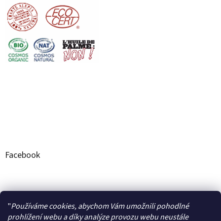
Facebook
Naše produkty a jejich hodnocení na stránkách AROME
"
Používáme cookies, abychom Vám umožnili pohodlné
prohlížení webu a díky analýze provozu webu neustále