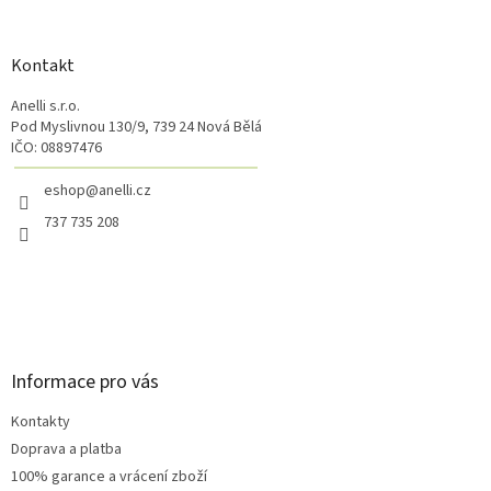
á
p
a
Kontakt
t
Anelli s.r.o.
í
Pod Myslivnou 130/9, 739 24 Nová Bělá
IČO: 08897476
eshop@anelli.cz
737 735 208
Informace pro vás
Kontakty
Doprava a platba
100% garance a vrácení zboží