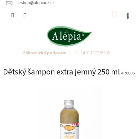
Přejít
eshop@alepiacz.cz
na
NÁKUP
obsah
KOŠÍK
Zákaznická podpora:
+420 737735208
Dětský šampon extra jemný 250 ml
AR0006