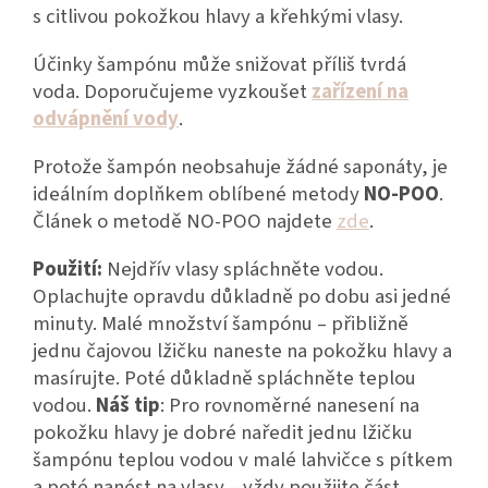
s citlivou pokožkou hlavy a křehkými vlasy.
Účinky šampónu může snižovat příliš tvrdá
voda. Doporučujeme vyzkoušet
zařízení na
odvápnění vody
.
Protože šampón neobsahuje žádné saponáty, je
ideálním doplňkem oblíbené metody
NO-POO
.
Článek o metodě NO-POO najdete
zde
.
Použití:
Nejdřív vlasy spláchněte vodou.
Oplachujte opravdu důkladně po dobu asi jedné
minuty. Malé množství šampónu – přibližně
jednu čajovou lžičku naneste na pokožku hlavy a
masírujte. Poté důkladně spláchněte teplou
vodou.
Náš tip
: Pro rovnoměrné nanesení na
pokožku hlavy je dobré naředit jednu lžičku
šampónu teplou vodou v malé lahvičce s pítkem
a poté nanést na vlasy – vždy použijte část