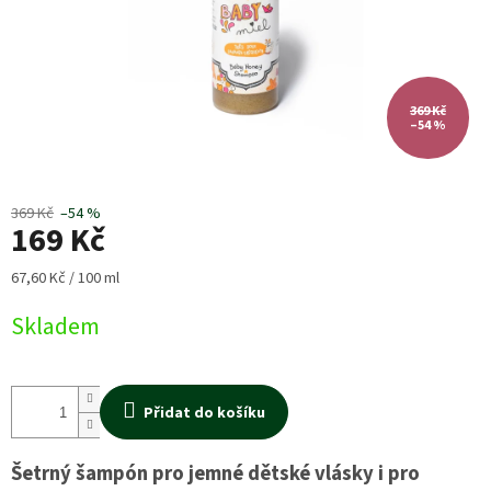
369 Kč
–54 %
369 Kč
–54 %
169 Kč
Měrná
67,60 Kč / 100 ml
cena:
Skladem
Přidat do košíku
Šetrný šampón pro jemné dětské vlásky i pro