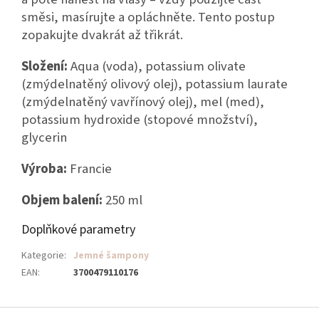
směsi, masírujte a opláchněte. Tento postup
zopakujte dvakrát až třikrát.
Složení:
Aqua (voda), potassium olivate
(zmýdelnatěný olivový olej), potassium laurate
(zmýdelnatěný vavřínový olej), mel (med),
potassium hydroxide (stopové množství),
glycerin
Výroba:
Francie
Objem balení:
250 ml
Doplňkové parametry
Kategorie
:
Jemné šampony
EAN
:
3700479110176
Z