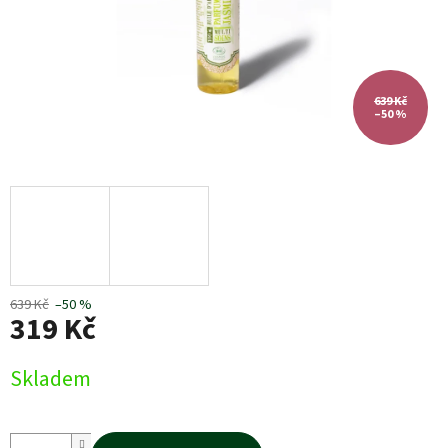
639 Kč
–50 %
639 Kč
–50 %
319 Kč
Měrná
Skladem
cena: