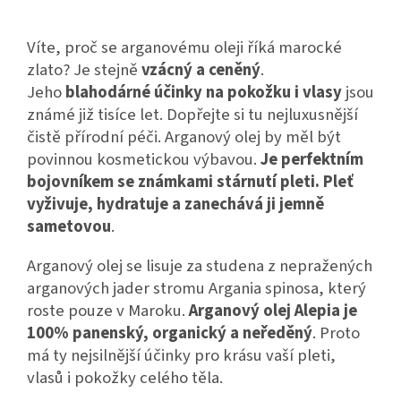
Víte, proč se arganovému oleji říká marocké
zlato? Je stejně
vzácný a ceněný
.
Jeho
blahodárné účinky na pokožku i vlasy
jsou
známé již tisíce let. Dopřejte si tu nejluxusnější
čistě přírodní péči. Arganový olej by měl být
povinnou kosmetickou výbavou.
Je perfektním
bojovníkem se známkami stárnutí pleti. Pleť
vyživuje, hydratuje a zanechává ji jemně
sametovou
.
Arganový olej se lisuje za studena z nepražených
arganových jader stromu Argania spinosa, který
roste pouze v Maroku.
Arganový olej Alepia je
100% panenský, organický a neředěný
. Proto
má ty nejsilnější účinky pro krásu vaší pleti,
vlasů i pokožky celého těla.