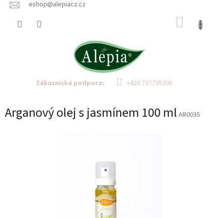
Přejít
eshop@alepiacz.cz
na
NÁKUP
obsah
KOŠÍK
Zákaznická podpora:
+420 737735208
Arganový olej s jasmínem 100 ml
AR0035