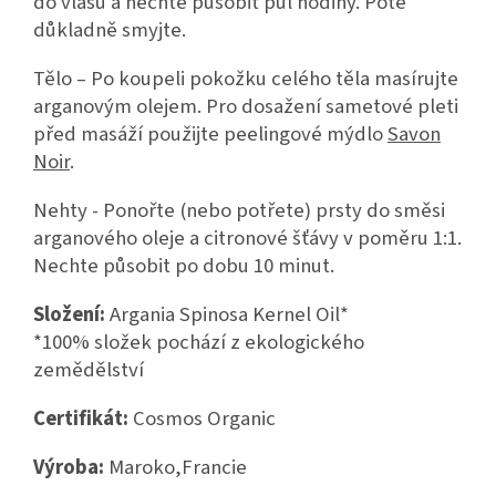
do vlasů a nechte působit půl hodiny. Poté
důkladně smyjte.
Tělo – Po koupeli pokožku celého těla masírujte
arganovým olejem. Pro dosažení sametové pleti
před masáží použijte peelingové mýdlo
Savon
Noir
.
Nehty - Ponořte (nebo potřete) prsty do směsi
arganového oleje a citronové šťávy v poměru 1:1.
Nechte působit po dobu 10 minut.
Složení:
Argania Spinosa Kernel Oil*
*100% složek pochází z ekologického
zemědělství
Certifikát:
Cosmos Organic
Výroba:
Maroko,Francie