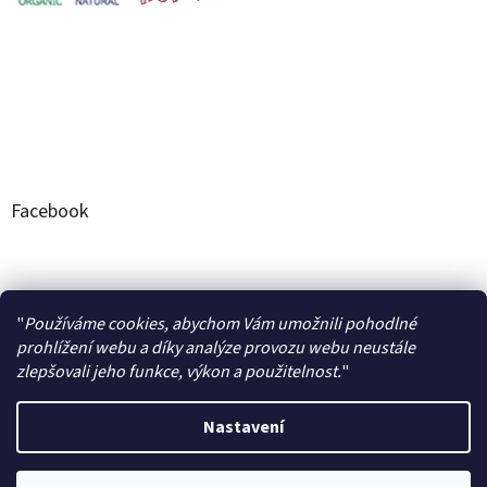
Facebook
Naše produkty a jejich hodnocení na stránkách AROME
"
Používáme cookies, abychom Vám umožnili pohodlné
prohlížení webu a díky analýze provozu webu neustále
zlepšovali jeho funkce, výkon a použitelnost.
"
Nastavení
Vytvořil Shoptet