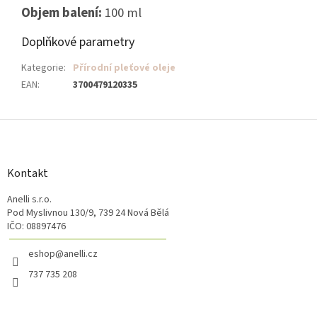
Objem balení:
100 ml
Doplňkové parametry
Kategorie
:
Přírodní pleťové oleje
EAN
:
3700479120335
Z
á
p
a
Kontakt
t
Anelli s.r.o.
í
Pod Myslivnou 130/9, 739 24 Nová Bělá
IČO: 08897476
eshop@anelli.cz
737 735 208